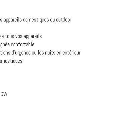
os appareils domestiques ou outdoor
ge tous vos appareils
ignée confortable
ions d’urgence ou les nuits en extérieur
domestiques
300W