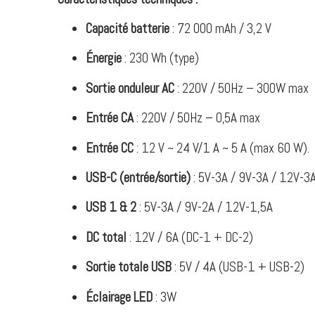
Capacité batterie
: 72 000 mAh / 3,2 V
Énergie
: 230 Wh (type)
Sortie onduleur AC
: 220V / 50Hz – 300W max
Entrée CA
: 220V / 50Hz – 0,5A max
Entrée CC
: 12 V ~ 24 V/1 A ~ 5 A (max 60 W).
USB-C (entrée/sortie)
: 5V-3A / 9V-3A / 12V-3
USB 1 & 2
: 5V-3A / 9V-2A / 12V-1,5A
DC total
: 12V / 6A (DC-1 + DC-2)
Sortie totale USB
: 5V / 4A (USB-1 + USB-2)
Éclairage LED
: 3W