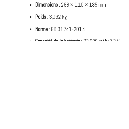
Dimensions
: 268 × 110 × 185 mm
Poids
: 3,092 kg
Norme
: GB 31241-2014
Capacité de la batterie
: 72 000 mAh/3,2 V